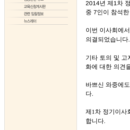
2014년 제
1
차 
중
7인
이 참석한
이번 이사회에
의결되었습니다
.
기타 토의 및 
화에 대한 의견
바쁘신 와중에도
다.
제
1
차 정기이사
합니다
.