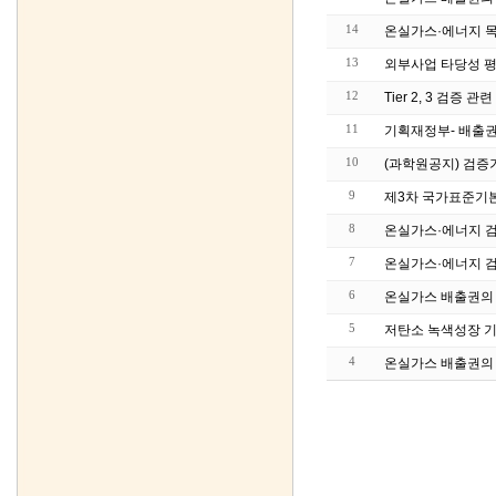
14
온실가스·에너지 목
13
외부사업 타당성 평가
12
Tier 2, 3 검
11
기획재정부- 배출
10
(과학원공지) 검증
9
제3차 국가표준기본
8
온실가스·에너지 검
7
온실가스·에너지 
6
온실가스 배출권의 할
5
저탄소 녹색성장 기본
4
온실가스 배출권의 할