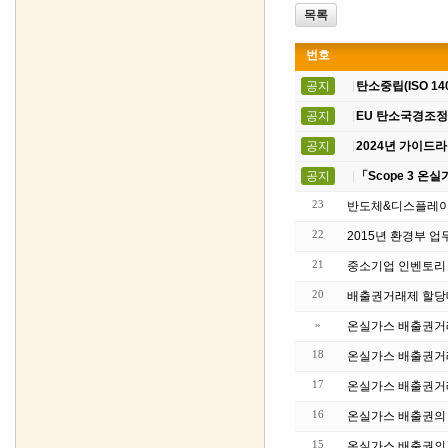
목록
번호
공지
탄소중립(ISO 14
공지
EU 탄소국경조정제
공지
2024년 가이드라
공지
「Scope 3 온
23
반도체&디스플레이
22
2015년 환경부 
21
중소기업 인벤토리
20
배출권거래제 할당대
»
온실가스 배출권거래
18
온실가스 배출권거래
17
온실가스 배출권거래
16
온실가스 배출권의 거
15
온실가스 배출권의 할